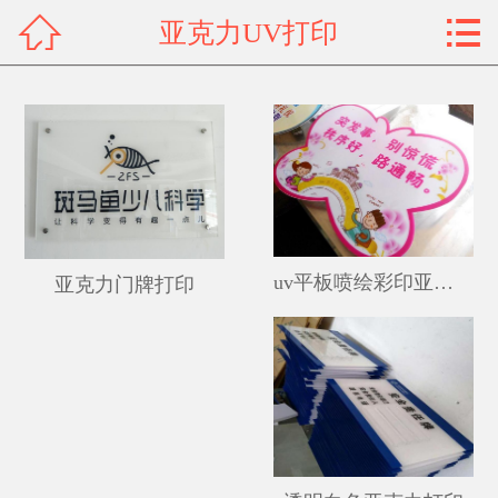


亚克力UV打印
网站首页

关于我们
产品展示
新闻资讯
案例展示
uv平板喷绘彩印亚克力
亚克力门牌打印
荣誉资质
联系我们
客户留言
人才招聘